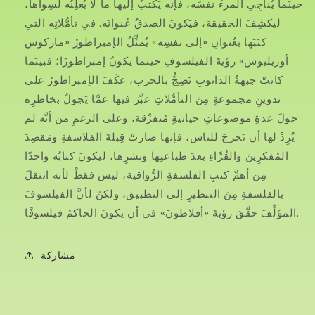
حينَما يُناجِي المرءُ نفسَه، فإنه يَكتبُ إليها ما لا يُعلِنُه لسِواها،
ليكشِفَ الحقيقة، فيَكونَ الصدقُ عُنوانَه. في تأمُّلاتِه التي
كتَبَها بعُنوانِ «إلى نفسِه» يُمثِّلُ الإمبراطورُ «ماركوس
أوريليوس» رؤيةَ الفيلسوفِ حينما يكونُ إمبراطورًا؛ فبينَما
كانتْ جبهةُ الدانوبِ تَضِجُّ بالحرب، عكَفَ الإمبراطورُ على
تدوينِ مجموعةٍ مِنَ التأمُّلاتِ عبَّرَ فيها عمَّا يَجولُ بخاطرِه
حولَ عدةِ موضوعاتٍ حياتيةٍ مُتفرِّقة، وعلى الرغمِ من أنَّه لم
يُرِدْ لها أن تَخرجَ للناس، فإنها صارتْ قِبلةَ الفلاسفةِ ومَقصِدَ
المُفكرِينَ والقُرَّاءِ بعدَ طباعتِها ونشرِها، ليكونَ كتابُه واحدًا
مِن أهمِّ كتبِ الفلسفةِ الرُّواقية، ليس فقطْ لأنه انتقلَ
بالفلسفةِ مِنَ التنظيرِ إلى التطبيق، ولكنْ لأنَّ الفيلسوفَ
المؤلِّفَ حقَّقَ رؤيةَ «أفلاطونَ» في أن يكونَ الحاكمُ فيلسوفًا.
مشاركة