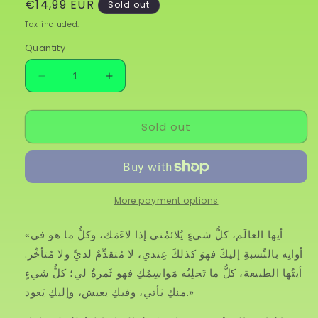
Regular
€14,99 EUR
Sold out
price
Tax included.
Quantity
Decrease
Increase
quantity
quantity
for
for
Sold out
التأملات
التأملات
More payment options
«أيها العالَم، كلُّ شيءٍ يُلائمُني إذا لاءَمَك، وكلُّ ما هو في
أوانِه بالنِّسبةِ إليكَ فهوَ كذلكَ عِندي، لا مُتقدِّمٌ لديَّ ولا مُتأخِّر.
أيتُها الطبيعة، كلُّ ما تَجلِبُه مَواسِمُكِ فهو ثَمرةٌ لي؛ كلُّ شيءٍ
منكِ يَأتي، وفيكِ يعيش، وإليكِ يَعود.»